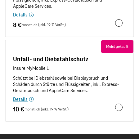
Details
8 €
monatlich (inkl. 19 % VerSt.)
Unfallschut
Meist gekauft
Unfall- und Diebstahlschutz
Details
10 €
monatlich (inkl. 19 % VerSt.)
Unfall- und