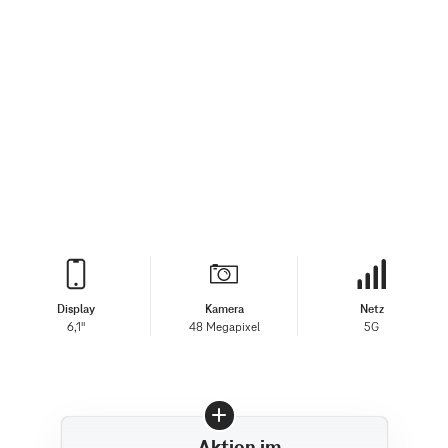
Display
Kamera
Netz
6,1"
48 Megapixel
5G
Aktion im