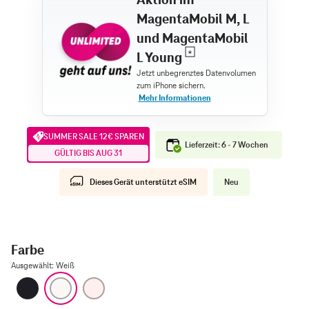
MagentaMobil M, L
und MagentaMobil
L Young
SUMMER SALE 12€ SPAREN
Lieferzeit: 6 - 7 Wochen
GÜLTIG BIS AUG 31
Dieses Gerät unterstützt eSIM
Neu
Farbe
Ausgewählt
:
Weiß
Schwarz
Weiß
Hellrosa