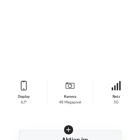
Display
Kamera
Netz
6,1"
48 Megapixel
5G
Aktion im