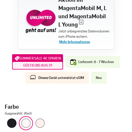
MagentaMobil M, L
und MagentaMobil
L Young
SUMMER SALE 4€ SPAREN
Lieferzeit: 6 - 7 Wochen
GÜLTIG BIS AUG 31
Dieses Gerät unterstützt eSIM
Neu
Farbe
Ausgewählt
:
Weiß
Schwarz
Weiß
Hellrosa