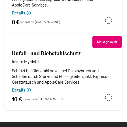
Details
8 €
monatlich (inkl. 19 % VerSt.)
Unfallschut
Meist gekauft
Unfall- und Diebstahlschutz
Details
10 €
monatlich (inkl. 19 % VerSt.)
Unfall- und