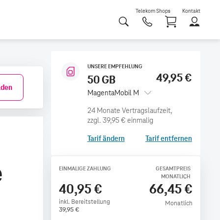
Telekom Shops
Kontakt
Shoppi
UNSERE EMPFEHLUNG
49,95 €
50 GB
den
MagentaMobil M
zzgl.
39,95 €
einmalig
Tarif ändern
Tarif entfernen
e
EINMALIGE ZAHLUNG
GESAMTPREIS
MONATLICH
40,95 €
66,45 €
inkl. Bereitstellung
Monatlich
39,95
€