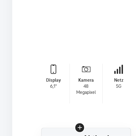
Display
Kamera
Netz
6,1"
48
5G
Megapixel