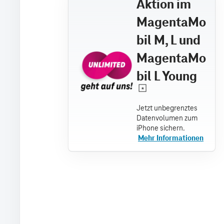
Aktion im
MagentaMo
bil M, L und
MagentaMo
bil L Young