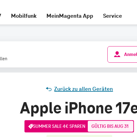
V
Mobilfunk
MeinMagenta App
Service
Anmel
llen
Zurück zu allen Geräten
Apple iPhone 17
SUMMER SALE 4€ SPAREN
GÜLTIG BIS AUG 31