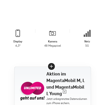
Display
Kamera
Netz
6,3"
48 Megapixel
5G
Aktion im
MagentaMobil M, L
und MagentaMobil
L Young