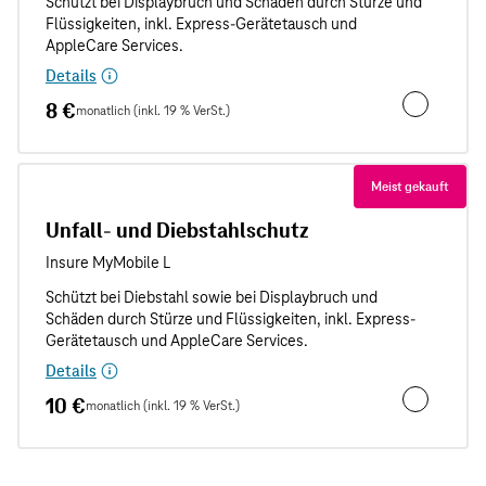
Details
8 €
monatlich (inkl. 19 % VerSt.)
Unfallschut
Meist gekauft
Unfall- und Diebstahlschutz
Details
10 €
monatlich (inkl. 19 % VerSt.)
Unfall- und