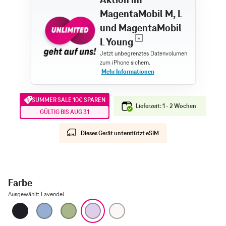
MagentaMobil M, L
und MagentaMobil
L Young
SUMMER SALE 10€ SPAREN
Lieferzeit: 1 - 2 Wochen
GÜLTIG BIS AUG 31
Dieses Gerät unterstützt eSIM
Farbe
Ausgewählt
:
Lavendel
Schwarz
Nebelblau
Salbei
Lavendel
Weiß