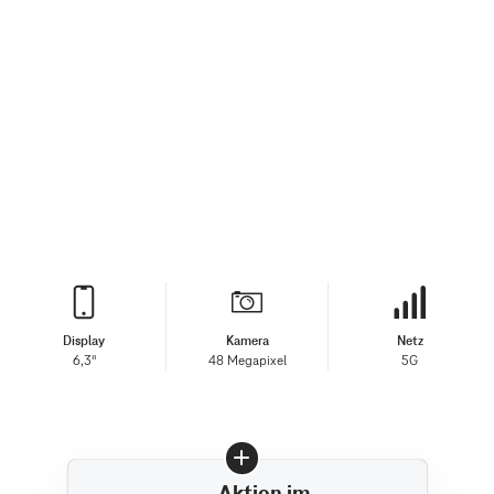
Display
Kamera
Netz
6,3"
48 Megapixel
5G
Aktion im