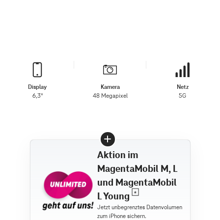
Display
Kamera
Netz
6,3"
48 Megapixel
5G
Aktion im
MagentaMobil M, L
und MagentaMobil
L Young