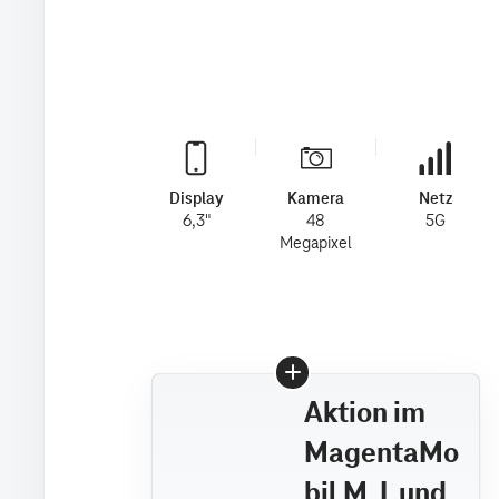
Display
Kamera
Netz
6,3"
48
5G
Megapixel
Aktion im
MagentaMo
bil M, L und