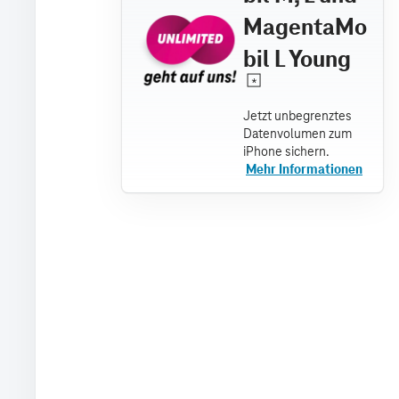
MagentaMo
bil L Young