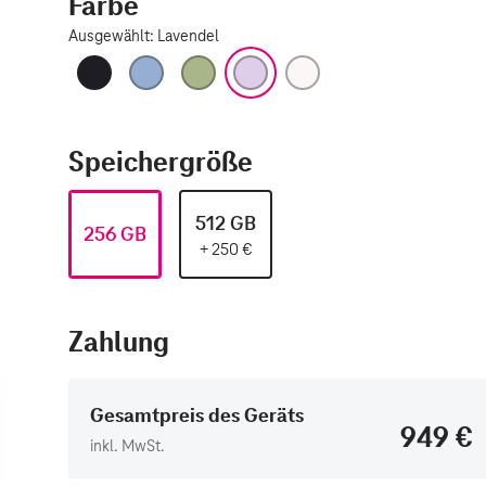
Farbe
Ausgewählt
:
Lavendel
Schwarz
Nebelblau
Salbei
Lavendel
Weiß
Speichergröße
512 GB
256 GB
+
250
€
Zahlung
Gesamtpreis des Geräts
949 €
inkl. MwSt.