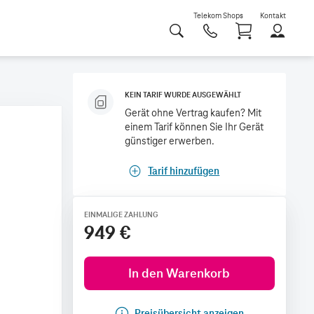
Telekom Shops
Kontakt
Shoppi
KEIN TARIF WURDE AUSGEWÄHLT
Gerät ohne Vertrag kaufen? Mit
einem Tarif können Sie Ihr Gerät
günstiger erwerben.
Tarif hinzufügen
EINMALIGE ZAHLUNG
949 €
In den Warenkorb
Preisübersicht anzeigen