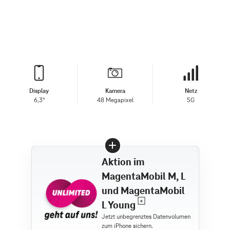
Display
Kamera
Netz
6,3"
48 Megapixel
5G
Aktion im
MagentaMobil M, L
und MagentaMobil
L Young