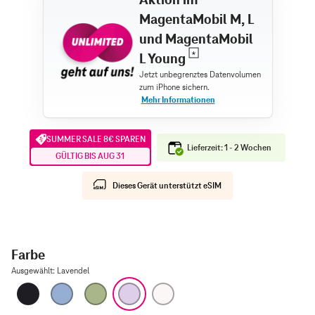
MagentaMobil M, L
und MagentaMobil
L Young
SUMMER SALE 8€ SPAREN
Lieferzeit: 1 - 2 Wochen
GÜLTIG BIS AUG 31
Dieses Gerät unterstützt eSIM
Farbe
Ausgewählt
:
Lavendel
Schwarz
Nebelblau
Salbei
Lavendel
Weiß