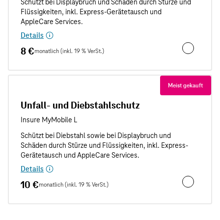
Details
8 €
monatlich (inkl. 19 % VerSt.)
Unfallschut
Meist gekauft
Unfall- und Diebstahlschutz
Details
10 €
monatlich (inkl. 19 % VerSt.)
Unfall- und