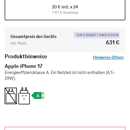
20 € mtl. x 24
+151 € Anzahlung
-308 € RABATT ABGEZOGEN
Gesamtpreis des Geräts
631 €
inkl. MwSt.
Produkthinweise
Hinweise öffnen
Apple iPhone 17
Energieeffizienzklasse A. Ein Netzteil ist nicht enthalten (4.5 -
29W).
4.5 - 29
W