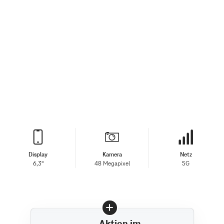
Display
Kamera
Netz
6,3"
48 Megapixel
5G
Aktion im