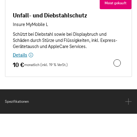
Meist gekauft
Unfall- und Diebstahlschutz
Details
10 €
monatlich (inkl. 19 % VerSt.)
Unfall- und
Spezifikationen