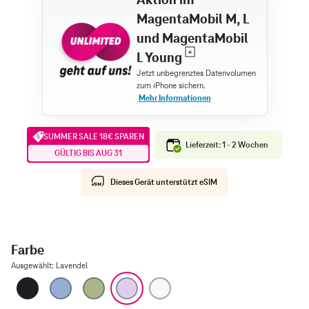
MagentaMobil M, L
und MagentaMobil
L Young
SUMMER SALE 18€ SPAREN
Lieferzeit: 1 - 2 Wochen
GÜLTIG BIS AUG 31
Dieses Gerät unterstützt eSIM
Farbe
Ausgewählt
:
Lavendel
Schwarz
Nebelblau
Salbei
Lavendel
Weiß