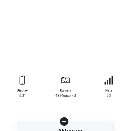
Display
Kamera
Netz
6,3"
48 Megapixel
5G
Aktion im