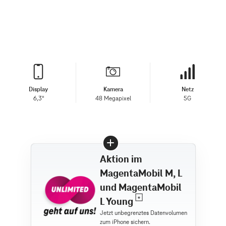
Display
Kamera
Netz
6,3"
48 Megapixel
5G
Aktion im
MagentaMobil M, L
und MagentaMobil
L Young