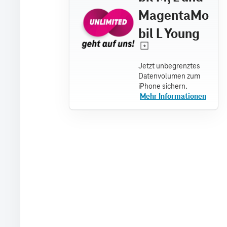
MagentaMo
bil L Young