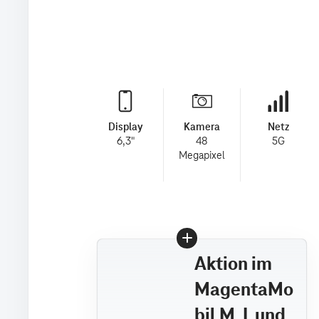
Display
Kamera
Netz
6,3"
48
5G
Megapixel
Aktion im
MagentaMo
bil M, L und