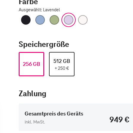
Farbe
Ausgewählt
:
Lavendel
Schwarz
Nebelblau
Salbei
Lavendel
Weiß
Speichergröße
512 GB
256 GB
+
250
€
Zahlung
Gesamtpreis des Geräts
949 €
inkl. MwSt.