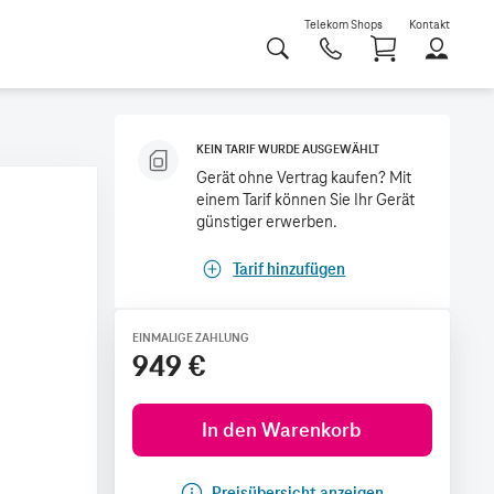
Telekom Shops
Kontakt
Shoppi
KEIN TARIF WURDE AUSGEWÄHLT
Gerät ohne Vertrag kaufen? Mit
einem Tarif können Sie Ihr Gerät
günstiger erwerben.
Tarif hinzufügen
EINMALIGE ZAHLUNG
949 €
In den Warenkorb
Preisübersicht anzeigen