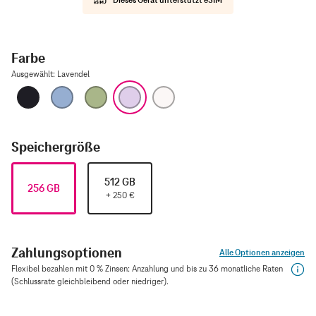
Farbe
Ausgewählt
:
Lavendel
Schwarz
Nebelblau
Salbei
Lavendel
Weiß
Speichergröße
512 GB
256 GB
+
250
€
Zahlungsoptionen
Alle Optionen anzeigen
Flexibel bezahlen mit 0 % Zinsen: Anzahlung und bis zu 36 monatliche Raten
(Schlussrate gleichbleibend oder niedriger).