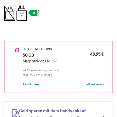
4.5 - 29
W
UNSERE EMPFEHLUNG
49,95 €
50 GB
MagentaMobil M
zzgl.
39,95 €
einmalig
Tarif ändern
Tarif entfernen
Geld sparen mit dem Handyankauf