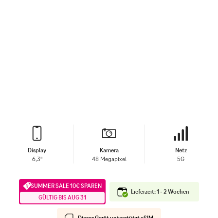
Display
Kamera
Netz
6,3"
48 Megapixel
5G
SUMMER SALE 10€ SPAREN
Lieferzeit: 1 - 2 Wochen
GÜLTIG BIS AUG 31
Dieses Gerät unterstützt eSIM