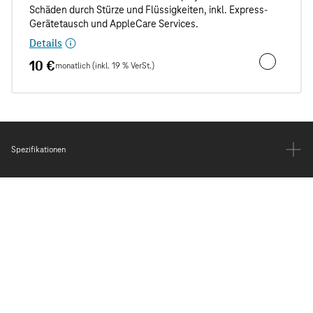
Details
10 €
monatlich (inkl. 19 % VerSt.)
Unfall- und
Spezifikationen