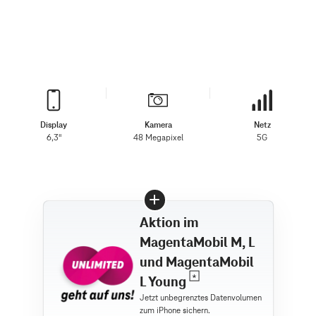
Display
Kamera
Netz
6,3"
48 Megapixel
5G
Aktion im
MagentaMobil M, L
und MagentaMobil
L Young