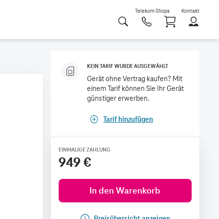
Telekom Shops
Kontakt
Shoppi
KEIN TARIF WURDE AUSGEWÄHLT
Gerät ohne Vertrag kaufen? Mit
einem Tarif können Sie Ihr Gerät
günstiger erwerben.
Tarif hinzufügen
EINMALIGE ZAHLUNG
949 €
In den Warenkorb
Preisübersicht anzeigen