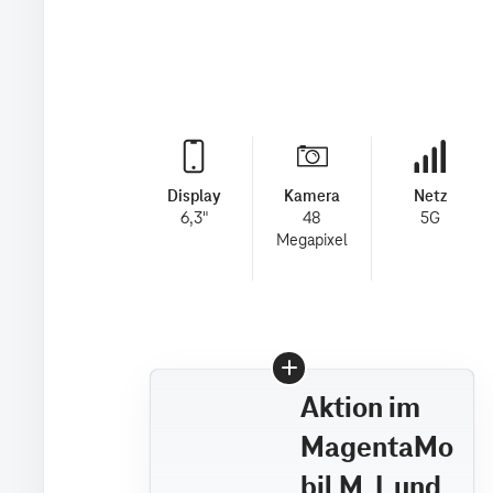
Display
Kamera
Netz
6,3"
48
5G
Megapixel
Aktion im
MagentaMo
bil M, L und