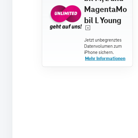
MagentaMo
bil L Young