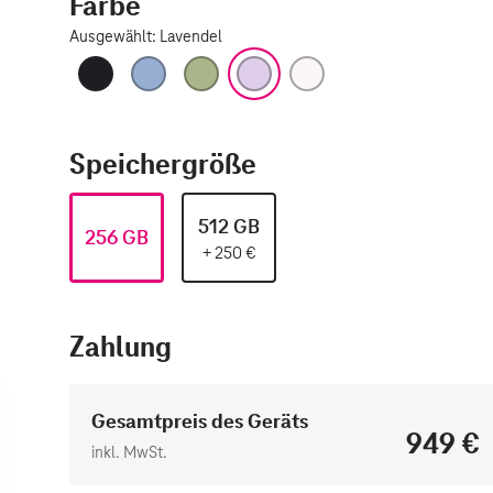
Farbe
Ausgewählt
:
Lavendel
Schwarz
Nebelblau
Salbei
Lavendel
Weiß
Speichergröße
512 GB
256 GB
+
250
€
Zahlung
Gesamtpreis des Geräts
949 €
inkl. MwSt.