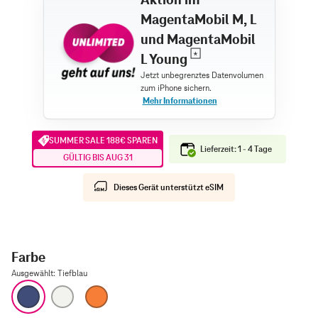
MagentaMobil M, L
und MagentaMobil
L Young
SUMMER SALE 188€ SPAREN
Lieferzeit: 1 - 4 Tage
GÜLTIG BIS AUG 31
Dieses Gerät unterstützt eSIM
Farbe
Ausgewählt
:
Tiefblau
Tiefblau
Silber
Cosmic Orange