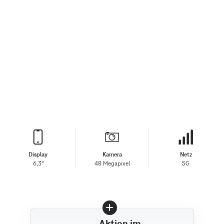
Display
Kamera
Netz
6,3"
48 Megapixel
5G
Aktion im