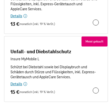
Details
13 €
monatlich (inkl. 19 % VerSt.)
Unfallschut
Meist gekauft
Unfall- und Diebstahlschutz
Details
15 €
monatlich (inkl. 19 % VerSt.)
Unfall- und