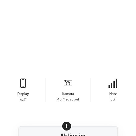
Display
Kamera
Netz
6,3"
48 Megapixel
5G
Aktion im