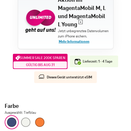
MagentaMobil M, L
und MagentaMobil
L Young
SUMMER SALE 200€ SPAREN
Lieferzeit: 1 - 4 Tage
GÜLTIG BIS AUG 31
Dieses Gerät unterstützt eSIM
Farbe
Ausgewählt
:
Tiefblau
Tiefblau
Silber
Cosmic Orange