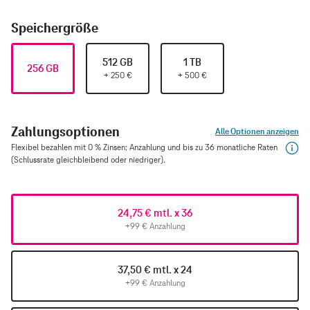
Speichergröße
512 GB
1 TB
256 GB
+
250
€
+
500
€
Zahlungsoptionen
Alle Optionen anzeigen
Flexibel bezahlen mit 0 % Zinsen: Anzahlung und bis zu 36 monatliche Raten
(Schlussrate gleichbleibend oder niedriger).
24,75 € mtl. x 36
+99 € Anzahlung
37,50 € mtl. x 24
+99 € Anzahlung