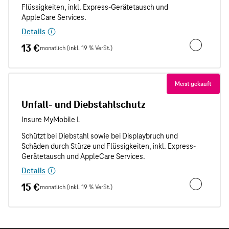
Details
13 €
monatlich (inkl. 19 % VerSt.)
Unfallschut
Meist gekauft
Unfall- und Diebstahlschutz
Details
15 €
monatlich (inkl. 19 % VerSt.)
Unfall- und