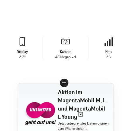
Display
Kamera
Netz
6,3"
48 Megapixel
5G
Aktion im
MagentaMobil M, L
und MagentaMobil
L Young