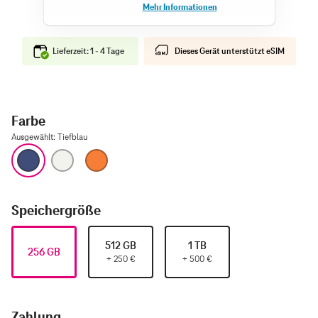
Lieferzeit: 1 - 4 Tage
Dieses Gerät unterstützt eSIM
Farbe
Ausgewählt
:
Tiefblau
Tiefblau
Silber
Cosmic Orange
Speichergröße
512 GB
1 TB
256 GB
+
250
€
+
500
€
Zahlung