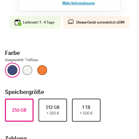
Lieferzeit: 1 - 4 Tage
Dieses Gerät unterstützt eSIM
Farbe
Ausgewählt
:
Tiefblau
Tiefblau
Silber
Cosmic Orange
Speichergröße
512 GB
1 TB
256 GB
+
250
€
+
500
€
Zahlung