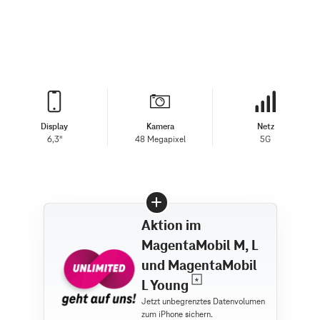
Display
Kamera
Netz
6,3"
48 Megapixel
5G
Aktion im
MagentaMobil M, L
und MagentaMobil
L Young