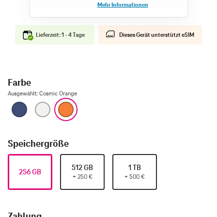
Lieferzeit: 1 - 4 Tage
Dieses Gerät unterstützt eSIM
Farbe
Ausgewählt
:
Cosmic Orange
Tiefblau
Silber
Cosmic Orange
Speichergröße
512 GB
1 TB
256 GB
+
250
€
+
500
€
Zahlung