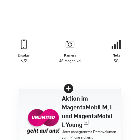
Display
Kamera
Netz
6,3"
48 Megapixel
5G
Aktion im
MagentaMobil M, L
und MagentaMobil
L Young