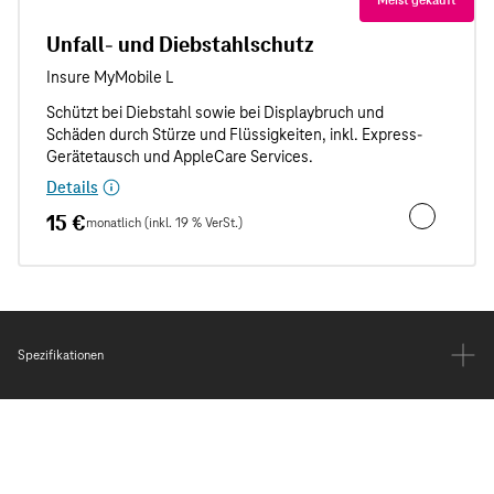
Unfall- und Diebstahlschutz
Details
15 €
monatlich (inkl. 19 % VerSt.)
Unfall- und
Spezifikationen