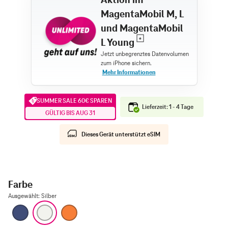
MagentaMobil M, L
und MagentaMobil
L Young
SUMMER SALE 60€ SPAREN
Lieferzeit: 1 - 4 Tage
GÜLTIG BIS AUG 31
Dieses Gerät unterstützt eSIM
Farbe
Ausgewählt
:
Silber
Tiefblau
Silber
Cosmic Orange