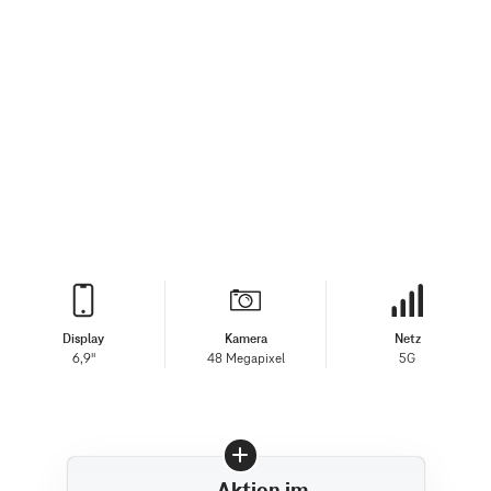
Display
Kamera
Netz
6,9"
48 Megapixel
5G
Aktion im