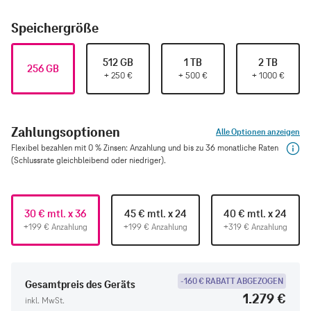
Speichergröße
512 GB
1 TB
2 TB
256 GB
+
250
€
+
500
€
+
1000
€
Zahlungsoptionen
Alle Optionen anzeigen
Flexibel bezahlen mit 0 % Zinsen: Anzahlung und bis zu 36 monatliche Raten
(Schlussrate gleichbleibend oder niedriger).
30 € mtl. x 36
45 € mtl. x 24
40 € mtl. x 24
+199 € Anzahlung
+199 € Anzahlung
+319 € Anzahlung
-160 € RABATT ABGEZOGEN
Gesamtpreis des Geräts
1.279 €
inkl. MwSt.