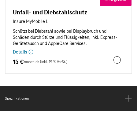
Unfall- und Diebstahlschutz
Details
15 €
monatlich (inkl. 19 % VerSt.)
Unfall- und
Spezifikationen