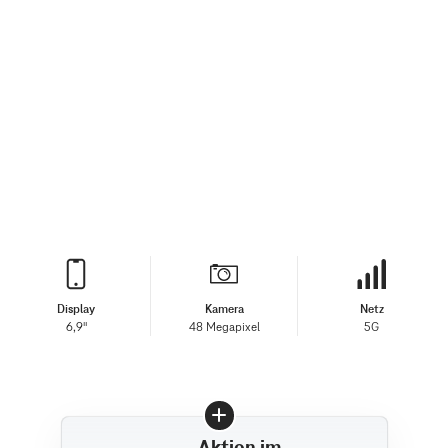
Display
Kamera
Netz
6,9"
48 Megapixel
5G
Aktion im