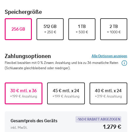
Speichergröße
512 GB
1 TB
2 TB
256 GB
+
250
€
+
500
€
+
1000
€
Zahlungsoptionen
Alle Optionen anzeigen
Flexibel bezahlen mit 0 % Zinsen: Anzahlung und bis zu 36 monatliche Raten
(Schlussrate gleichbleibend oder niedriger).
30 € mtl. x 36
45 € mtl. x 24
40 € mtl. x 24
+199 € Anzahlung
+199 € Anzahlung
+319 € Anzahlung
-160 € RABATT ABGEZOGEN
Gesamtpreis des Geräts
1.279 €
inkl. MwSt.