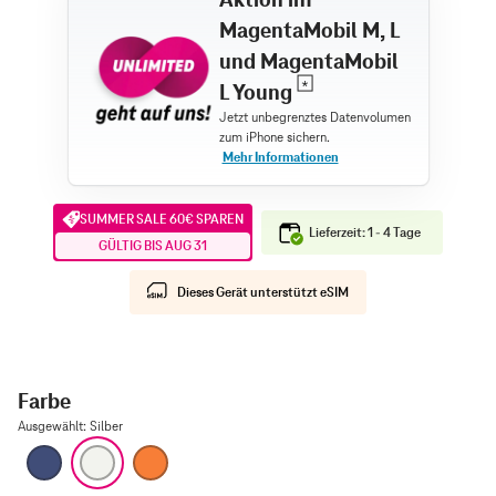
MagentaMobil M, L
und MagentaMobil
L Young
SUMMER SALE 60€ SPAREN
Lieferzeit: 1 - 4 Tage
GÜLTIG BIS AUG 31
Dieses Gerät unterstützt eSIM
Farbe
Ausgewählt
:
Silber
Tiefblau
Silber
Cosmic Orange