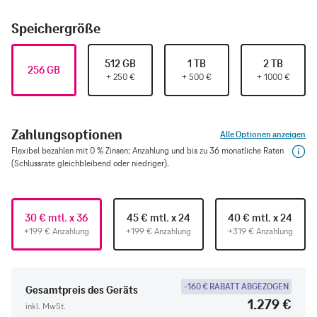
Speichergröße
512 GB
1 TB
2 TB
256 GB
+
250
€
+
500
€
+
1000
€
Zahlungsoptionen
Alle Optionen anzeigen
Flexibel bezahlen mit 0 % Zinsen: Anzahlung und bis zu 36 monatliche Raten
(Schlussrate gleichbleibend oder niedriger).
30 € mtl. x 36
45 € mtl. x 24
40 € mtl. x 24
+199 € Anzahlung
+199 € Anzahlung
+319 € Anzahlung
-160 € RABATT ABGEZOGEN
Gesamtpreis des Geräts
1.279 €
inkl. MwSt.