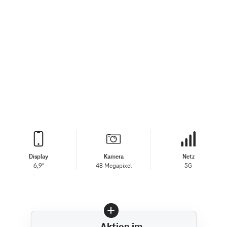
Display
Kamera
Netz
6,9"
48 Megapixel
5G
Aktion im