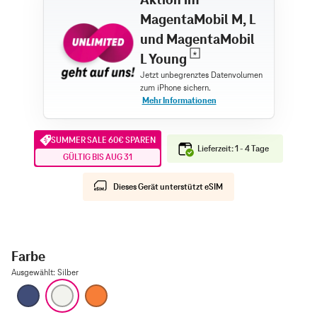
MagentaMobil M, L
und MagentaMobil
L Young
SUMMER SALE 60€ SPAREN
Lieferzeit: 1 - 4 Tage
GÜLTIG BIS AUG 31
Dieses Gerät unterstützt eSIM
Farbe
Ausgewählt
:
Silber
Tiefblau
Silber
Cosmic Orange