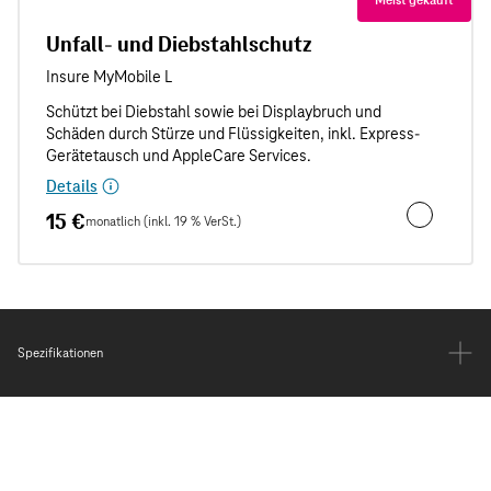
Unfall- und Diebstahlschutz
Details
15 €
monatlich (inkl. 19 % VerSt.)
Unfall- und
Spezifikationen