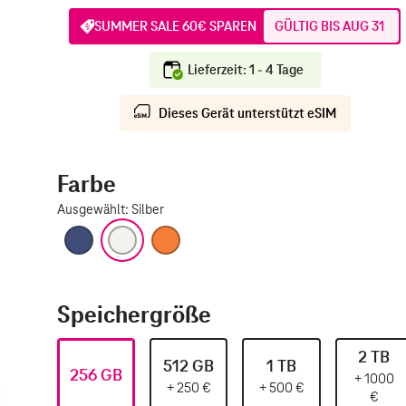
SUMMER SALE 60€ SPAREN
GÜLTIG BIS AUG 31
Lieferzeit: 1 - 4 Tage
Dieses Gerät unterstützt eSIM
Farbe
Ausgewählt
:
Silber
Tiefblau
Silber
Cosmic Orange
Speichergröße
2 TB
512 GB
1 TB
256 GB
+
1000
+
250
€
+
500
€
€