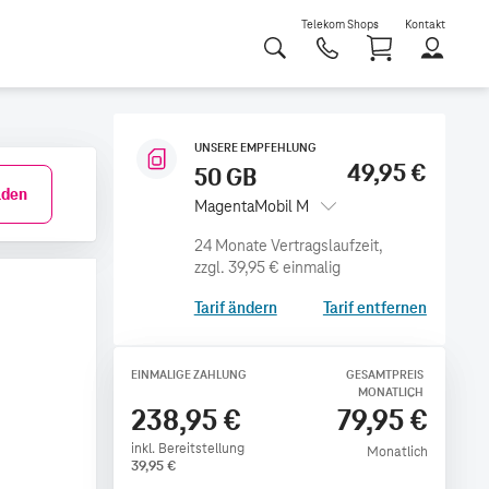
Telekom Shops
Kontakt
Shoppi
UNSERE EMPFEHLUNG
49,95 €
50 GB
den
MagentaMobil M
zzgl.
39,95 €
einmalig
Tarif ändern
Tarif entfernen
EINMALIGE ZAHLUNG
GESAMTPREIS
MONATLICH
238,95 €
79,95 €
inkl. Bereitstellung
Monatlich
39,95
€