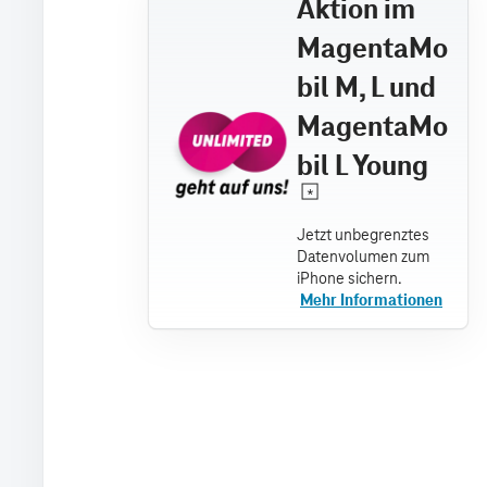
Aktion im
MagentaMo
bil M, L und
MagentaMo
bil L Young