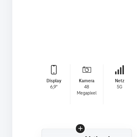
Display
Kamera
Netz
6,9"
48
5G
Megapixel