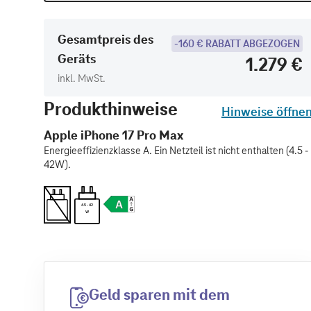
Gesamtpreis des
-160 € RABATT ABGEZOGEN
Geräts
1.279 €
inkl. MwSt.
Produkthinweise
Hinweise öffne
Apple iPhone 17 Pro Max
Energieeffizienzklasse A. Ein Netzteil ist nicht enthalten (4.5 -
42W).
4.5 - 42
W
Geld sparen mit dem