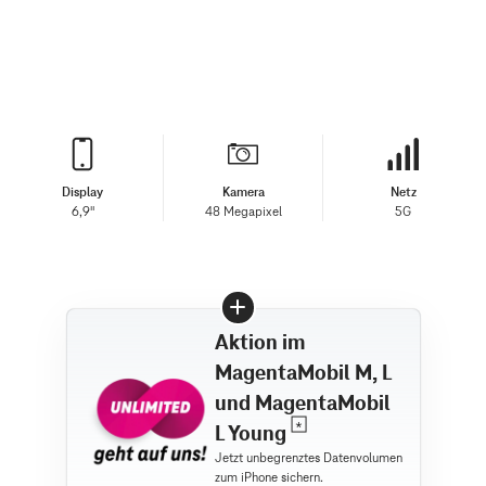
Display
Kamera
Netz
6,9"
48 Megapixel
5G
Aktion im
MagentaMobil M, L
und MagentaMobil
L Young