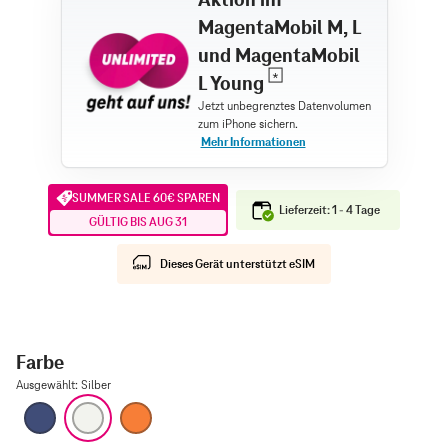
MagentaMobil M, L
und MagentaMobil
L Young
SUMMER SALE 60€ SPAREN
Lieferzeit: 1 - 4 Tage
GÜLTIG BIS AUG 31
Dieses Gerät unterstützt eSIM
Farbe
Ausgewählt
:
Silber
Tiefblau
Silber
Cosmic Orange