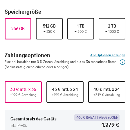
Speichergröße
512 GB
1 TB
2 TB
256 GB
+
250
€
+
500
€
+
1000
€
Zahlungsoptionen
Alle Optionen anzeigen
Flexibel bezahlen mit 0 % Zinsen: Anzahlung und bis zu 36 monatliche Raten
(Schlussrate gleichbleibend oder niedriger).
30 € mtl. x 36
45 € mtl. x 24
40 € mtl. x 24
+199 € Anzahlung
+199 € Anzahlung
+319 € Anzahlung
-160 € RABATT ABGEZOGEN
Gesamtpreis des Geräts
1.279 €
inkl. MwSt.