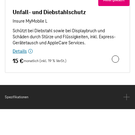
Unfall- und Diebstahlschutz
Details
15 €
monatlich (inkl. 19 % VerSt.)
Unfall- und
Spezifikationen