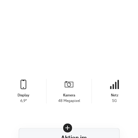
Display
Kamera
Netz
6,9"
48 Megapixel
5G
Aktion im