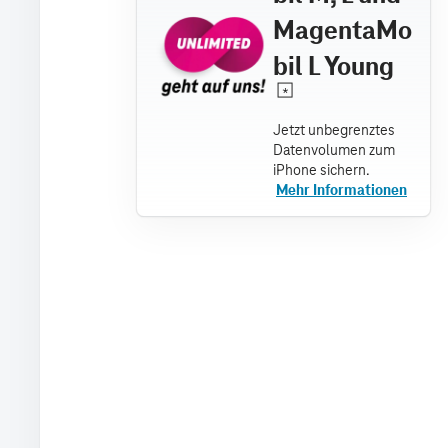
MagentaMo
bil L Young