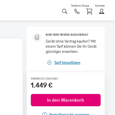
Telekom Shops
Kontakt
Shoppi
KEIN TARIF WURDE AUSGEWÄHLT
Gerät ohne Vertrag kaufen? Mit
einem Tarif können Sie Ihr Gerät
günstiger erwerben.
Tarif hinzufügen
EINMALIGE ZAHLUNG
1.449 €
In den Warenkorb
Preisübersicht anzeigen