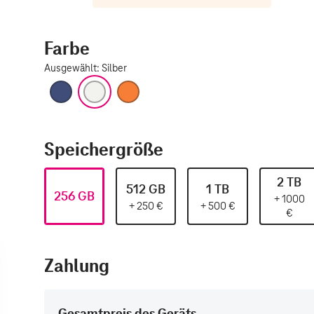
Farbe
Ausgewählt
:
Silber
Tiefblau
Silber
Cosmic Orange
Speichergröße
2 TB
512 GB
1 TB
256 GB
+
1000
+
250
€
+
500
€
€
Zahlung
Gesamtpreis des Geräts