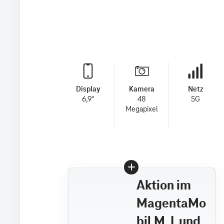
Display
Kamera
Netz
6,9"
48
5G
Megapixel
Aktion im
MagentaMo
bil M, L und