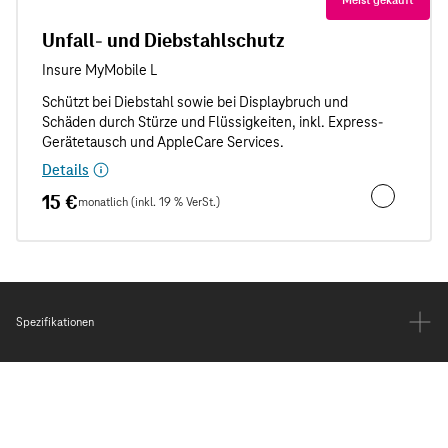
Unfall- und Diebstahlschutz
Details
15 €
monatlich (inkl. 19 % VerSt.)
Unfall- und
Spezifikationen