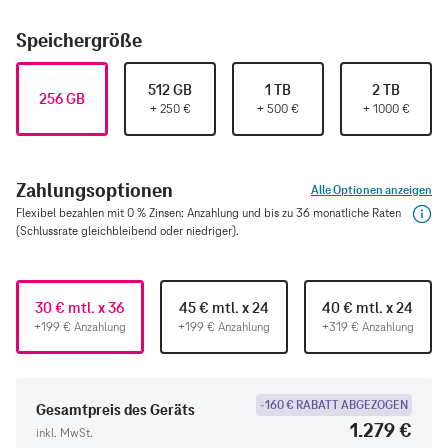
Speichergröße
512 GB
1 TB
2 TB
256 GB
+
250
€
+
500
€
+
1000
€
Zahlungsoptionen
Alle Optionen anzeigen
Flexibel bezahlen mit 0 % Zinsen: Anzahlung und bis zu 36 monatliche Raten
(Schlussrate gleichbleibend oder niedriger).
30 € mtl. x 36
45 € mtl. x 24
40 € mtl. x 24
+199 € Anzahlung
+199 € Anzahlung
+319 € Anzahlung
-160 € RABATT ABGEZOGEN
Gesamtpreis des Geräts
1.279 €
inkl. MwSt.