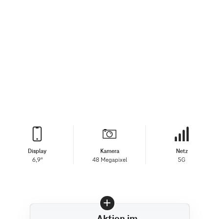
Display
Kamera
Netz
6,9"
48 Megapixel
5G
Aktion im