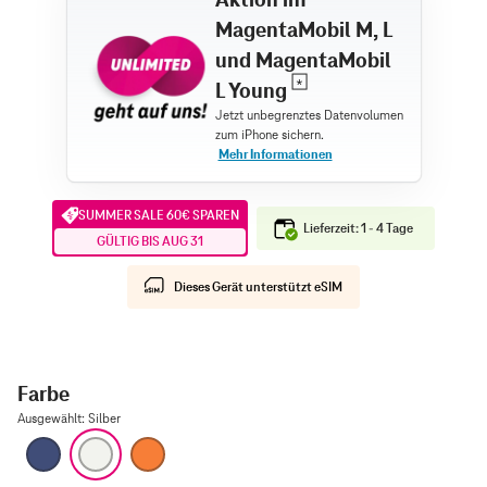
MagentaMobil M, L
und MagentaMobil
L Young
SUMMER SALE 60€ SPAREN
Lieferzeit: 1 - 4 Tage
GÜLTIG BIS AUG 31
Dieses Gerät unterstützt eSIM
Farbe
Ausgewählt
:
Silber
Tiefblau
Silber
Cosmic Orange