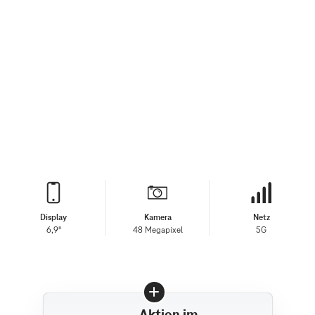
Display
Kamera
Netz
6,9"
48 Megapixel
5G
Aktion im