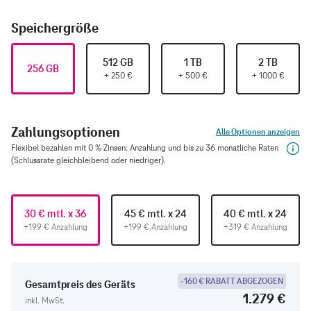
Speichergröße
512 GB
1 TB
2 TB
256 GB
+
250
€
+
500
€
+
1000
€
Zahlungsoptionen
Alle Optionen anzeigen
Flexibel bezahlen mit 0 % Zinsen: Anzahlung und bis zu 36 monatliche Raten
(Schlussrate gleichbleibend oder niedriger).
30 € mtl. x 36
45 € mtl. x 24
40 € mtl. x 24
+199 € Anzahlung
+199 € Anzahlung
+319 € Anzahlung
-160 € RABATT ABGEZOGEN
Gesamtpreis des Geräts
1.279 €
inkl. MwSt.