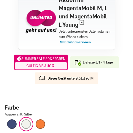
MagentaMobil M, L
und MagentaMobil
L Young
SUMMER SALE 60€ SPAREN
Lieferzeit: 1 - 4 Tage
GÜLTIG BIS AUG 31
Dieses Gerät unterstützt eSIM
Farbe
Ausgewählt
:
Silber
Tiefblau
Silber
Cosmic Orange