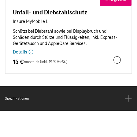
Unfall- und Diebstahlschutz
Details
15 €
monatlich (inkl. 19 % VerSt.)
Unfall- und
Spezifikationen