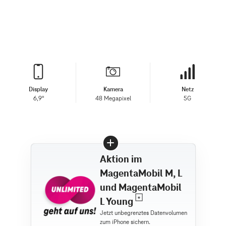
Display
Kamera
Netz
6,9"
48 Megapixel
5G
Aktion im
MagentaMobil M, L
und MagentaMobil
L Young