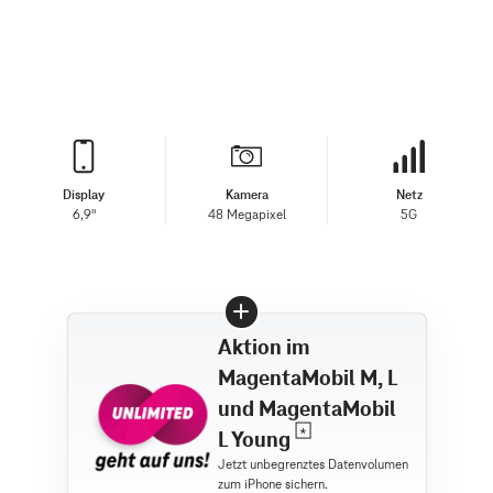
Display
Kamera
Netz
6,9"
48 Megapixel
5G
Aktion im
MagentaMobil M, L
und MagentaMobil
L Young