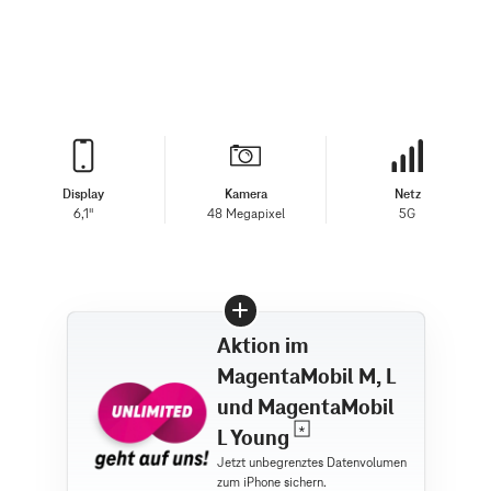
Display
Kamera
Netz
6,1"
48 Megapixel
5G
Aktion im
MagentaMobil M, L
und MagentaMobil
L Young