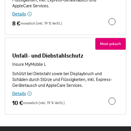
Details
8 €
monatlich (inkl. 19 % VerSt.)
Unfallschut
Meist gekauft
Unfall- und Diebstahlschutz
Details
10 €
monatlich (inkl. 19 % VerSt.)
Unfall- und