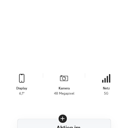
Display
Kamera
Netz
6,1"
48 Megapixel
5G
Aktion im