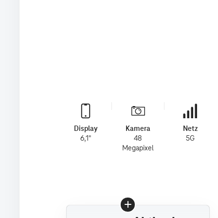
Display
Kamera
Netz
6,1"
48
5G
Megapixel