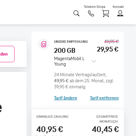
Telekom Shops
Kontakt
Shoppi
49,95 €
UNSERE EMPFEHLUNG
29,95 €
200 GB
den
MagentaMobil L
Young
49,95 €
ab dem 25. Monat
zzgl.
39,95 €
einmalig
Tarif ändern
Tarif entfernen
e
EINMALIGE ZAHLUNG
GESAMTPREIS
MONATLICH
40,95 €
40,45 €