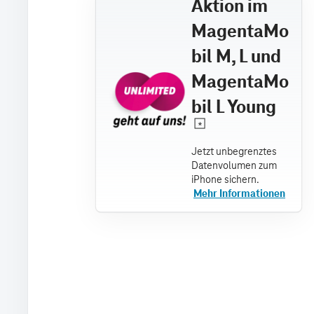
Aktion im
MagentaMo
bil M, L und
MagentaMo
bil L Young