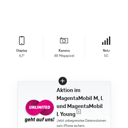
Display
Kamera
Netz
6,1"
48 Megapixel
5G
Aktion im
MagentaMobil M, L
und MagentaMobil
L Young