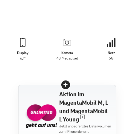
Display
Kamera
Netz
6,1"
48 Megapixel
5G
Aktion im
MagentaMobil M, L
und MagentaMobil
L Young