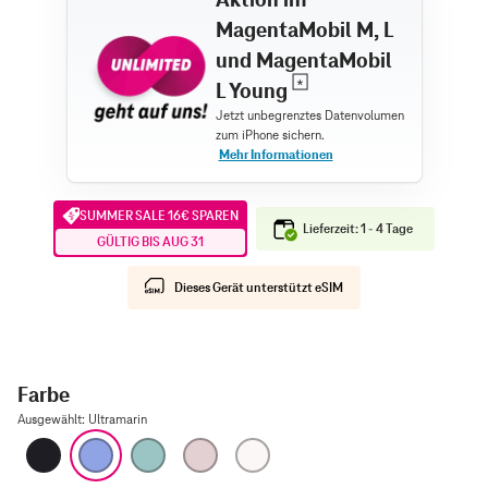
MagentaMobil M, L
und MagentaMobil
L Young
SUMMER SALE 16€ SPAREN
Lieferzeit: 1 - 4 Tage
GÜLTIG BIS AUG 31
Dieses Gerät unterstützt eSIM
Farbe
Ausgewählt
:
Ultramarin
Schwarz
Ultramarin
Blaugrün
Pink
Weiß