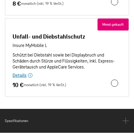
8 €
monatlich (inkl. 19 % VerSt.)
Unfallschut
Meist gekauft
Unfall- und Diebstahlschutz
Details
10 €
monatlich (inkl. 19 % VerSt.)
Unfall- und
Spezifikationen