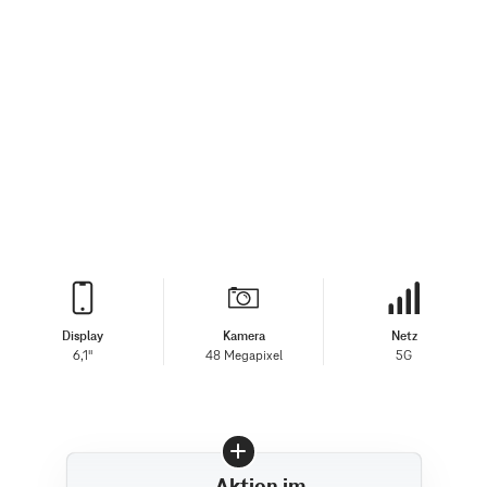
Display
Kamera
Netz
6,1"
48 Megapixel
5G
Aktion im