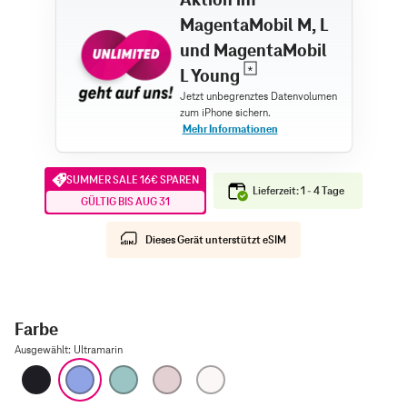
MagentaMobil M, L
und MagentaMobil
L Young
SUMMER SALE 16€ SPAREN
Lieferzeit: 1 - 4 Tage
GÜLTIG BIS AUG 31
Dieses Gerät unterstützt eSIM
Farbe
Ausgewählt
:
Ultramarin
Schwarz
Ultramarin
Blaugrün
Pink
Weiß