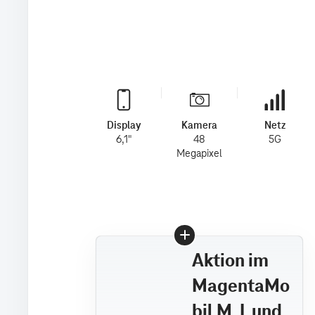
Display
Kamera
Netz
6,1"
48
5G
Megapixel
Aktion im
MagentaMo
bil M, L und