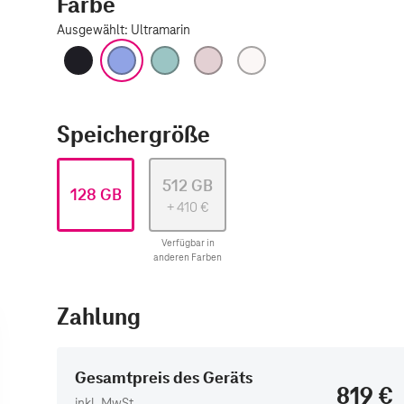
Farbe
Ausgewählt
:
Ultramarin
Schwarz
Ultramarin
Blaugrün
Pink
Weiß
Speichergröße
512 GB
128 GB
+
410
€
Verfügbar in
anderen Farben
Zahlung
Gesamtpreis des Geräts
819 €
inkl. MwSt.