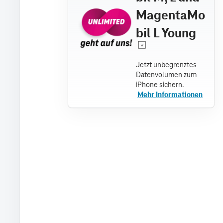
MagentaMo
bil L Young