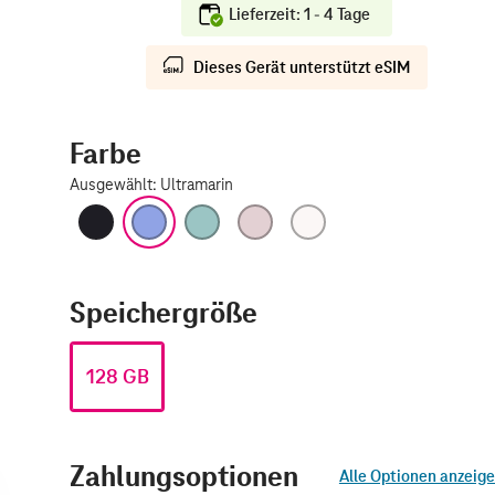
Lieferzeit: 1 - 4 Tage
Dieses Gerät unterstützt eSIM
Farbe
Ausgewählt
:
Ultramarin
Schwarz
Ultramarin
Blaugrün
Pink
Weiß
Speichergröße
128 GB
Zahlungsoptionen
Alle Optionen anzeig