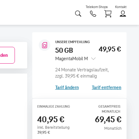
Telekom Shops
Kontakt
Shoppi
UNSERE EMPFEHLUNG
49,95 €
50 GB
den
MagentaMobil M
zzgl.
39,95 €
einmalig
Tarif ändern
Tarif entfernen
EINMALIGE ZAHLUNG
GESAMTPREIS
MONATLICH
40,95 €
69,45 €
inkl. Bereitstellung
Monatlich
39,95
€