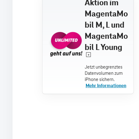
Aktion im
MagentaMo
bil M, L und
MagentaMo
bil L Young