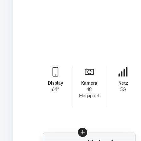
Display
Kamera
Netz
6,1"
48
5G
Megapixel