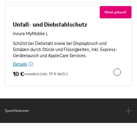
Meist gekauft
Unfall- und Diebstahlschutz
Details
10 €
monatlich (inkl. 19 % VerSt.)
Unfall- und
Spezifikationen