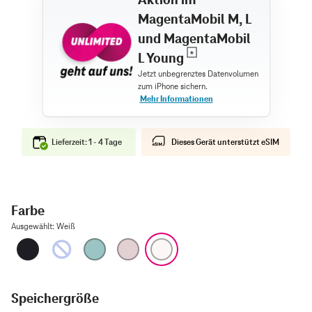
MagentaMobil M, L
und MagentaMobil
L Young
Lieferzeit: 1 - 4 Tage
Dieses Gerät unterstützt eSIM
Farbe
Ausgewählt
:
Weiß
Schwarz
Ultramarin
Blaugrün
Pink
Weiß
Speichergröße