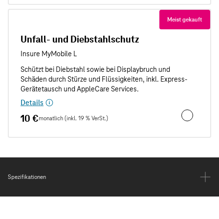
Meist gekauft
Unfall- und Diebstahlschutz
Details
10 €
monatlich (inkl. 19 % VerSt.)
Unfall- und
Spezifikationen