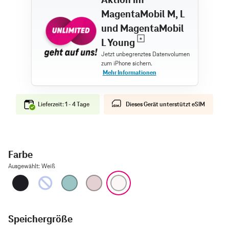
MagentaMobil M, L
und MagentaMobil
L Young
Lieferzeit: 1 - 4 Tage
Dieses Gerät unterstützt eSIM
Farbe
Ausgewählt
:
Weiß
Schwarz
Ultramarin
Blaugrün
Pink
Weiß
Speichergröße