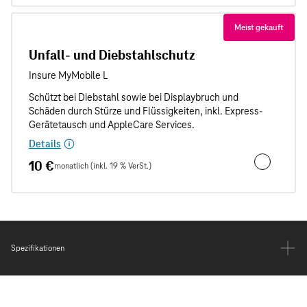
Meist gekauft
Unfall- und Diebstahlschutz
Details
10 €
monatlich (inkl. 19 % VerSt.)
Unfall- und
Spezifikationen