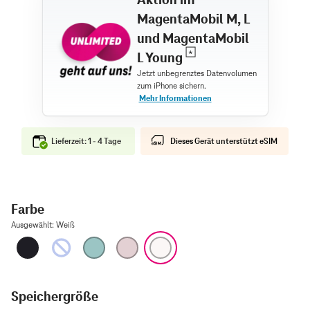
MagentaMobil M, L
und MagentaMobil
L Young
Lieferzeit: 1 - 4 Tage
Dieses Gerät unterstützt eSIM
Farbe
Ausgewählt
:
Weiß
Schwarz
Ultramarin
Blaugrün
Pink
Weiß
Speichergröße