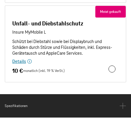
Meist gekauft
Unfall- und Diebstahlschutz
Details
10 €
monatlich (inkl. 19 % VerSt.)
Unfall- und
Spezifikationen