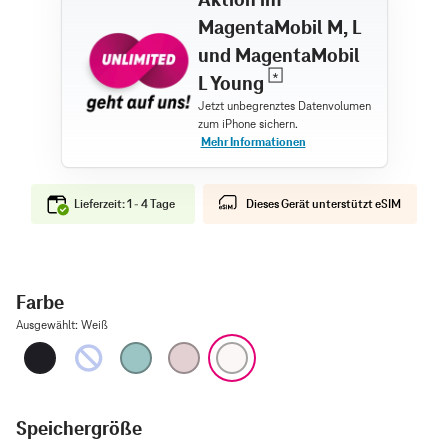
MagentaMobil M, L
und MagentaMobil
L Young
Lieferzeit: 1 - 4 Tage
Dieses Gerät unterstützt eSIM
Farbe
Ausgewählt
:
Weiß
Schwarz
Ultramarin
Blaugrün
Pink
Weiß
Speichergröße