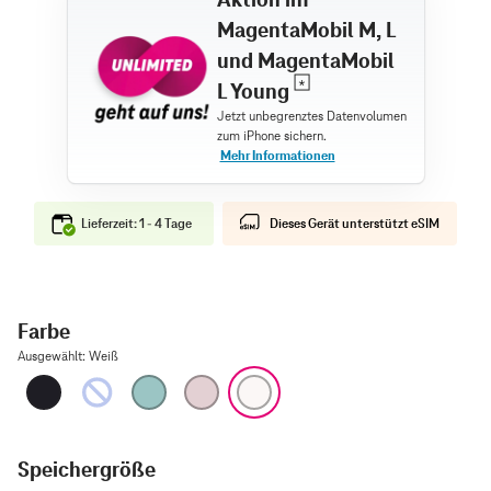
MagentaMobil M, L
und MagentaMobil
L Young
Lieferzeit: 1 - 4 Tage
Dieses Gerät unterstützt eSIM
Farbe
Ausgewählt
:
Weiß
Schwarz
Ultramarin
Blaugrün
Pink
Weiß
Speichergröße