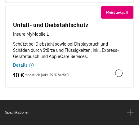
Meist gekauft
Unfall- und Diebstahlschutz
Details
10 €
monatlich (inkl. 19 % VerSt.)
Unfall- und
Spezifikationen