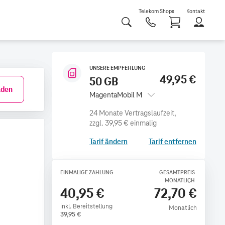
Telekom Shops
Kontakt
Shoppi
UNSERE EMPFEHLUNG
49,95 €
50 GB
den
MagentaMobil M
zzgl.
39,95 €
einmalig
Tarif ändern
Tarif entfernen
EINMALIGE ZAHLUNG
GESAMTPREIS
MONATLICH
40,95 €
72,70 €
inkl. Bereitstellung
Monatlich
39,95
€