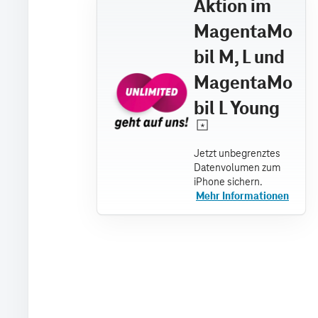
Aktion im
MagentaMo
bil M, L und
MagentaMo
bil L Young