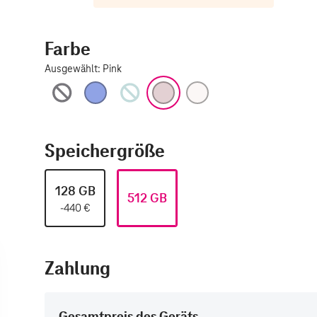
Farbe
Ausgewählt
:
Pink
Schwarz
Ultramarin
Blaugrün
Pink
Weiß
Speichergröße
128 GB
512 GB
-440
€
Zahlung
Gesamtpreis des Geräts