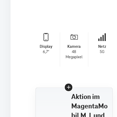
Display
Kamera
Netz
6,7"
48
5G
Megapixel
Aktion im
MagentaMo
bil M, L und