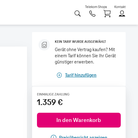
Telekom Shops
Kontakt
Shoppi
KEIN TARIF WURDE AUSGEWÄHLT
Gerät ohne Vertrag kaufen? Mit
einem Tarif können Sie Ihr Gerät
günstiger erwerben.
Tarif hinzufügen
EINMALIGE ZAHLUNG
1.359 €
In den Warenkorb
Preisübersicht anzeigen