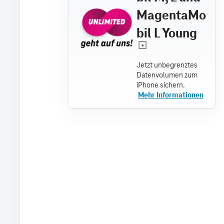
MagentaMo
bil L Young