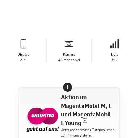
Display
Kamera
Netz
6,7"
48 Megapixel
5G
Aktion im
MagentaMobil M, L
und MagentaMobil
L Young