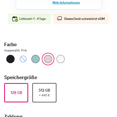
Lieferzeit: 1 - 4 Tage
Dieses Gerät unterstützt eSIM
Farbe
Ausgewählt
:
Pink
Schwarz
Ultramarin
Blaugrün
Pink
Weiß
Speichergröße
512 GB
128 GB
+
440
€
Zahlung