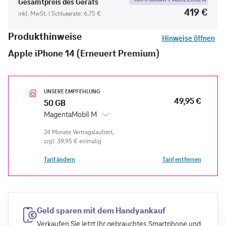
Gesamtpreis des Geräts
419 €
inkl. MwSt. | Schlussrate: 6,75 €
Produkthinweise
Hinweise öffnen
Apple iPhone 14 (Erneuert Premium)
UNSERE EMPFEHLUNG
49,95 €
50 GB
MagentaMobil M
zzgl.
39,95 €
einmalig
Tarif ändern
Tarif entfernen
Geld sparen mit dem Handyankauf
Verkaufen Sie jetzt Ihr gebrauchtes Smartphone und