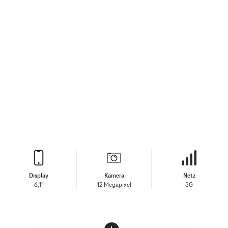
Display
Kamera
Netz
6,1"
12 Megapixel
5G