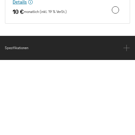
Details
10 €
monatlich (inkl. 19 % VerSt.)
Unfall- und
Spezifikationen