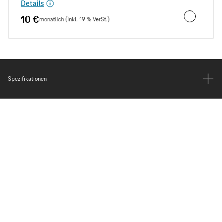
Details
10 €
monatlich (inkl. 19 % VerSt.)
Unfall- und
Spezifikationen