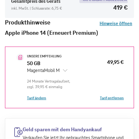
Gesamtpreis des Geräts
419 €
inkl. MwSt. | Schlussrate: 6,75 €
Produkthinweise
Hinweise öffnen
Apple iPhone 14 (Erneuert Premium)
UNSERE EMPFEHLUNG
49,95 €
50 GB
MagentaMobil M
zzgl.
39,95 €
einmalig
Tarif ändern
Tarif entfernen
Geld sparen mit dem Handyankauf
Verkaufen Sie jetzt Ihr gebrauchtes Smartphone und