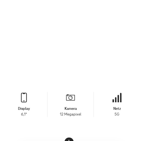
Display
Kamera
Netz
6,1"
12 Megapixel
5G